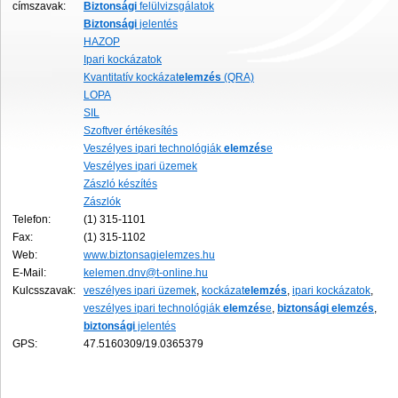
címszavak:
Biztonsági
felülvizsgálatok
Biztonsági
jelentés
HAZOP
Ipari kockázatok
Kvantitatív kockázat
elemzés
(QRA)
LOPA
SIL
Szoftver értékesítés
Veszélyes ipari technológiák
elemzés
e
Veszélyes ipari üzemek
Zászló készítés
Zászlók
Telefon:
(1) 315-1101
Fax:
(1) 315-1102
Web:
www.biztonsagielemzes.hu
E-Mail:
kelemen.dnv@t-online.hu
Kulcsszavak:
veszélyes ipari üzemek
,
kockázat
elemzés
,
ipari kockázatok
,
veszélyes ipari technológiák
elemzés
e
,
biztonsági
elemzés
,
biztonsági
jelentés
GPS:
47.5160309/19.0365379