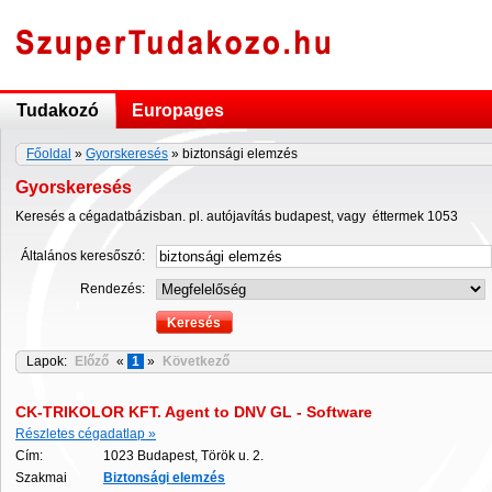
Tudakozó
Europages
Főoldal
»
Gyorskeresés
» biztonsági elemzés
Gyorskeresés
Keresés a cégadatbázisban. pl. autójavítás budapest, vagy éttermek 1053
Általános keresőszó:
Rendezés:
Lapok:
Előző
«
1
»
Következő
CK-TRIKOLOR KFT. Agent to DNV GL - Software
Részletes cégadatlap »
Cím:
1023 Budapest, Török u. 2.
Szakmai
Biztonsági
elemzés