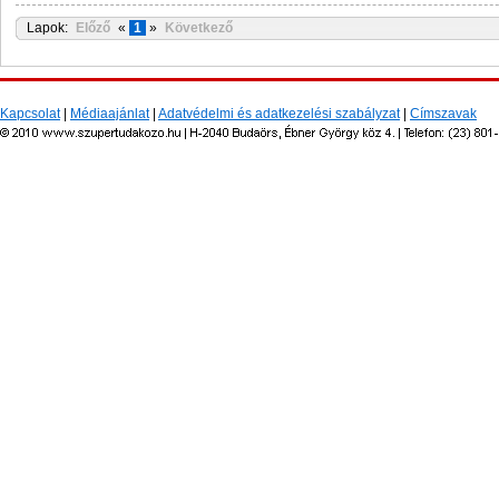
Lapok:
Előző
«
1
»
Következő
Kapcsolat
|
Médiaajánlat
|
Adatvédelmi és adatkezelési szabályzat
|
Címszavak