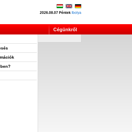
2026.08.07 Péntek
Ibolya
Cégünkről
esés
rmációk
lben?