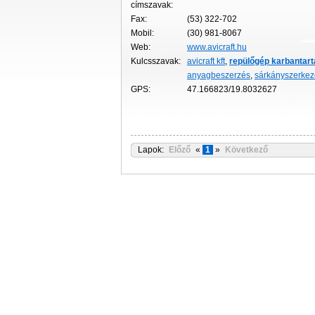
címszavak:
Fax:
(53) 322-702
Mobil:
(30) 981-8067
Web:
www.avicraft.hu
Kulcsszavak:
avicraft kft
,
repülőgép
karbantart
anyagbeszerzés
,
sárkányszerkeze
GPS:
47.166823/19.8032627
Lapok:
Előző
«
1
»
Következő