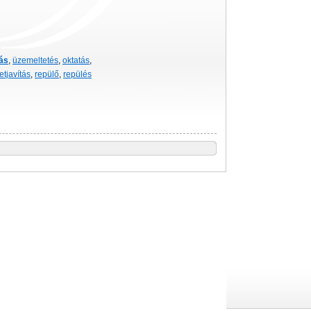
ás
,
üzemeltetés
,
oktatás
,
tjavítás
,
repülő
,
repülés