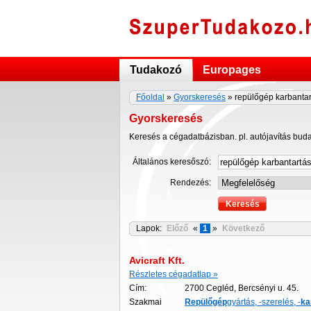
Tudakozó
Europages
Főoldal
»
Gyorskeresés
» repülőgép karbantar
Gyorskeresés
Keresés a cégadatbázisban. pl. autójavítás bud
Általános keresőszó:
Rendezés:
Lapok:
Előző
«
1
»
Következő
Avicraft Kft.
Részletes cégadatlap »
Cím:
2700 Cegléd, Bercsényi u. 45.
Szakmai
Repülőgép
gyártás, -szerelés, -
ka