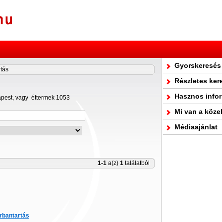
Gyorskeresés
tás
Részletes ker
Hasznos info
apest, vagy éttermek 1053
Mi van a köze
Médiaajánlat
1-1
a(z)
1
találatból
rbantartás