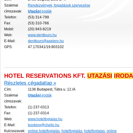
Szakmai
Rendezvények, fogadások szervezése
címszavak:
Utazási
irodák
Telefon:
(53) 314-799
Fax:
(53) 310-766
Mobil:
(20) 943-8219
Web:
www.denttours.hu
E-Mail:
denttours@axelero.hu
GPS:
47.170341/19.803102
HOTEL RESERVATIONS KFT.
UTAZÁSI
IRODA
Részletes cégadatlap »
Cím:
1136 Budapest, Tátra u. 12./A
Szakmai
Utazási
irodák
címszavak:
Telefon:
(1) 237-0313
Fax:
(1) 237-0314
Web:
www.hotelfoglalas.hu
E-Mail:
booking@chello.hu
Kulcsszavak:
online hotelfoglalás
,
hotelfoglalás
,
hotelfoglalas
,
online