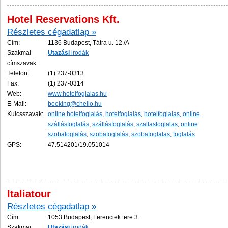
Hotel Reservations Kft.
Részletes cégadatlap »
Cím:
1136 Budapest, Tátra u. 12./A
Szakmai
Utazási
irodák
címszavak:
Telefon:
(1) 237-0313
Fax:
(1) 237-0314
Web:
www.hotelfoglalas.hu
E-Mail:
booking@chello.hu
Kulcsszavak:
online hotelfoglalás
,
hotelfoglalás
,
hotelfoglalas
,
online
szállásfoglalás
,
szállásfoglalás
,
szallasfoglalas
,
online
szobafoglalás
,
szobafoglalás
,
szobafoglalas
,
foglalás
GPS:
47.514201/19.051014
Italiatour
Részletes cégadatlap »
Cím:
1053 Budapest, Ferenciek tere 3.
Szakmai
Utazási
irodák