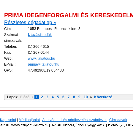
PRIMA IDEGENFORGALMI ÉS KERESKEDELMI
Részletes cégadatlap »
Cím:
1053 Budapest, Ferenciek tere 3.
Szakmai
Utazási
irodák
címszavak:
Telefon:
(1) 266-4615
Fax:
(1) 267-0144
Web:
www.italiatour.hu
E-Mail:
prima@italiatour.hu
GPS:
47.492908/19.054483
Lapok:
Előző
«
1
2
3
4
5
6
7
8
9
10
»
Következő
Kapcsolat
|
Médiaajánlat
|
Adatvédelmi és adatkezelési szabályzat
|
Címszavak