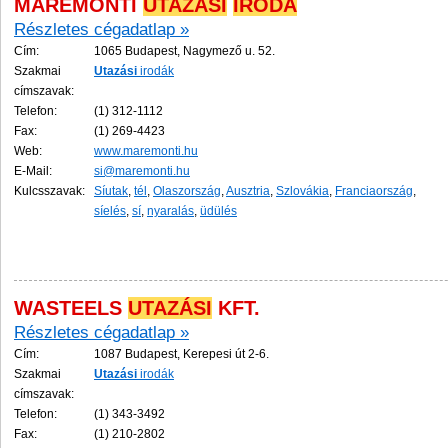
MAREMONTI
UTAZÁSI
IRODA
Részletes cégadatlap »
Cím:
1065 Budapest, Nagymező u. 52.
Szakmai
Utazási
irodák
címszavak:
Telefon:
(1) 312-1112
Fax:
(1) 269-4423
Web:
www.maremonti.hu
E-Mail:
si@maremonti.hu
Kulcsszavak:
Síutak
,
tél
,
Olaszország
,
Ausztria
,
Szlovákia
,
Franciaország
,
síelés
,
sí
,
nyaralás
,
üdülés
WASTEELS
UTAZÁSI
KFT.
Részletes cégadatlap »
Cím:
1087 Budapest, Kerepesi út 2-6.
Szakmai
Utazási
irodák
címszavak:
Telefon:
(1) 343-3492
Fax:
(1) 210-2802