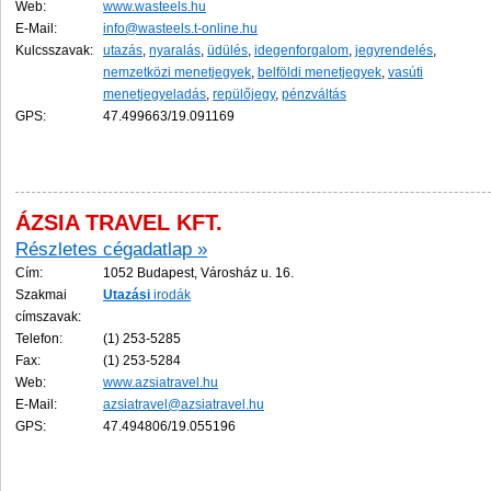
Web:
www.wasteels.hu
E-Mail:
info@wasteels.t-online.hu
Kulcsszavak:
utazás
,
nyaralás
,
üdülés
,
idegenforgalom
,
jegyrendelés
,
nemzetközi menetjegyek
,
belföldi menetjegyek
,
vasúti
menetjegyeladás
,
repülőjegy
,
pénzváltás
GPS:
47.499663/19.091169
ÁZSIA TRAVEL KFT.
Részletes cégadatlap »
Cím:
1052 Budapest, Városház u. 16.
Szakmai
Utazási
irodák
címszavak:
Telefon:
(1) 253-5285
Fax:
(1) 253-5284
Web:
www.azsiatravel.hu
E-Mail:
azsiatravel@azsiatravel.hu
GPS:
47.494806/19.055196