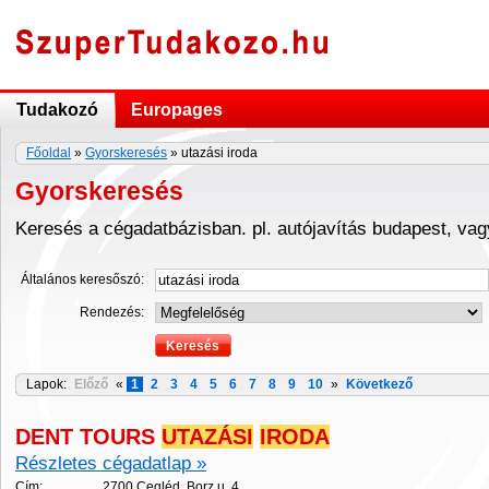
Tudakozó
Europages
Főoldal
»
Gyorskeresés
» utazási iroda
Gyorskeresés
Keresés a cégadatbázisban. pl. autójavítás budapest, va
Általános keresőszó:
Rendezés:
Lapok:
Előző
«
1
2
3
4
5
6
7
8
9
10
»
Következő
DENT TOURS
UTAZÁSI
IRODA
Részletes cégadatlap »
Cím:
2700 Cegléd, Borz u. 4.