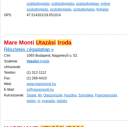
szállásfoglalás
,
szállásfoglalás
,
szallasfoglalas
,
online
szobafoglalás
,
szobafoglalás
,
szobafoglalas
,
foglalás
GPS:
47.514201/19.051014
Mare Monti
Utazási
Iroda
Részletes cégadatlap »
Cím:
1065 Budapest, Nagymező u. 52.
Szakmai
Utazási
irodák
címszavak:
Telefon:
(1) 312-1112
Fax:
(1) 269-4423
Web:
www.maremonti.hu
E-Mail:
si@maremonti.hu
Kulcsszavak:
Síutak
,
tél
,
Olaszország
,
Ausztria
,
Szlovákia
,
Franciaország
,
síelés
,
sí
,
nyaralás
,
üdülés