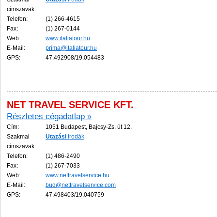
címszavak:
Telefon:
(1) 266-4615
Fax:
(1) 267-0144
Web:
www.italiatour.hu
E-Mail:
prima@italiatour.hu
GPS:
47.492908/19.054483
NET TRAVEL SERVICE KFT.
Részletes cégadatlap »
Cím:
1051 Budapest, Bajcsy-Zs. út 12.
Szakmai
Utazási
irodák
címszavak:
Telefon:
(1) 486-2490
Fax:
(1) 267-7033
Web:
www.nettravelservice.hu
E-Mail:
bud@nettravelservice.com
GPS:
47.498403/19.040759