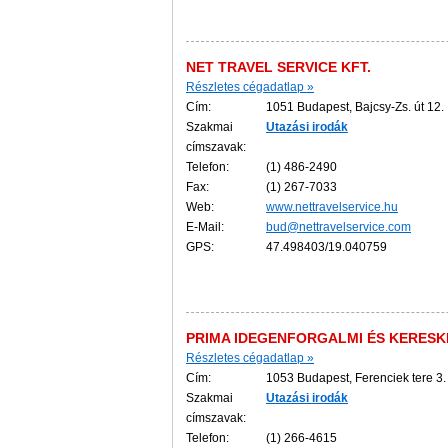
NET TRAVEL SERVICE KFT.
Részletes cégadatlap »
Cím:
1051 Budapest, Bajcsy-Zs. út 12.
Szakmai
Utazási
irodák
címszavak:
Telefon:
(1) 486-2490
Fax:
(1) 267-7033
Web:
www.nettravelservice.hu
E-Mail:
bud@nettravelservice.com
GPS:
47.498403/19.040759
PRIMA IDEGENFORGALMI ÉS KERESK
Részletes cégadatlap »
Cím:
1053 Budapest, Ferenciek tere 3.
Szakmai
Utazási
irodák
címszavak:
Telefon:
(1) 266-4615