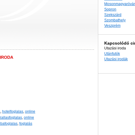
Mosonmagyaróvár
Sopron
Szekszárd
Szombathely
Veszprém
Kapcsolódó c
Utazási iroda
Utánfutók
IRODA
Utazási irodák
s
,
hotelfoglalas
,
online
zallasfoglalas
,
online
bafoglalas
,
foglalás