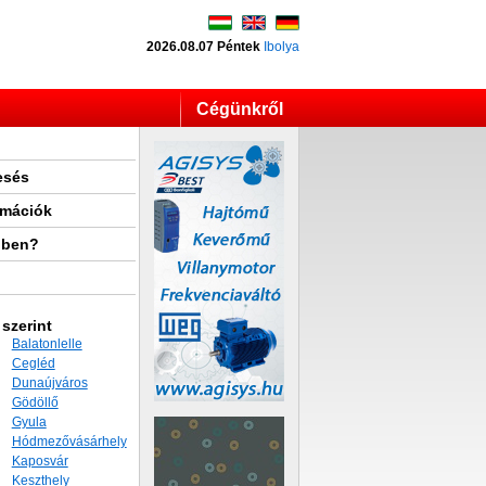
2026.08.07 Péntek
Ibolya
Cégünkről
esés
rmációk
lben?
 szerint
Balatonlelle
Cegléd
Dunaújváros
Gödöllő
Gyula
Hódmezővásárhely
Kaposvár
Keszthely