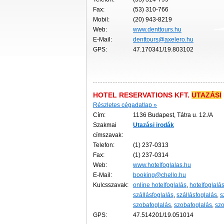
Fax:
(53) 310-766
Mobil:
(20) 943-8219
Web:
www.denttours.hu
E-Mail:
denttours@axelero.hu
GPS:
47.170341/19.803102
HOTEL RESERVATIONS KFT.
UTAZÁSI
Részletes cégadatlap »
Cím:
1136 Budapest, Tátra u. 12./A
Szakmai
Utazási
irodák
címszavak:
Telefon:
(1) 237-0313
Fax:
(1) 237-0314
Web:
www.hotelfoglalas.hu
E-Mail:
booking@chello.hu
Kulcsszavak:
online hotelfoglalás
,
hotelfoglalá
szállásfoglalás
,
szállásfoglalás
,
s
szobafoglalás
,
szobafoglalás
,
szo
GPS:
47.514201/19.051014