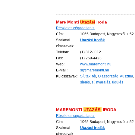
Mare Monti
Utazási
Iroda
Részletes cégadatlap »
Cím:
1065 Budapest, Nagymező u. 52.
Szakmai
Utazási
irodák
címszavak:
Telefon:
(1) 312-1112
Fax:
(1) 269-4423
Web:
www.maremonti.hu
E-Mail:
si@maremonti.hu
Kulcsszavak:
Síutak
,
tél
,
Olaszország
,
Ausztria
,
síelés
,
sí
,
nyaralás
,
üdülés
MAREMONTI
UTAZÁSI
IRODA
Részletes cégadatlap »
Cím:
1065 Budapest, Nagymező u. 52.
Szakmai
Utazási
irodák
címszavak: