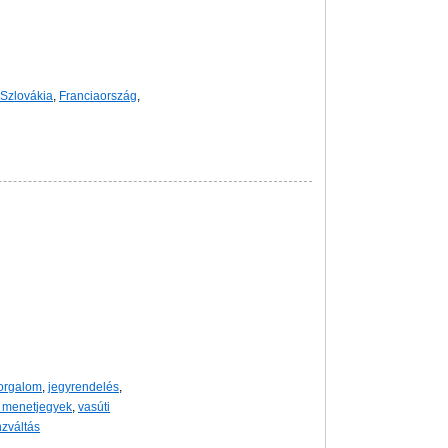
Szlovákia
,
Franciaország
,
orgalom
,
jegyrendelés
,
i menetjegyek
,
vasúti
zváltás