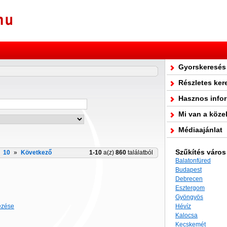
Gyorskeresés
Részletes ker
Hasznos info
Mi van a köze
Médiaajánlat
Szűkítés város
10
»
Következő
1-10
a(z)
860
találatból
Balatonfüred
Budapest
Debrecen
Esztergom
Gyöngyös
Hévíz
ezése
Kalocsa
Kecskemét