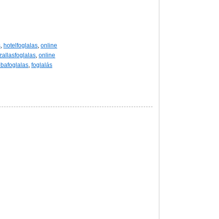
s
,
hotelfoglalas
,
online
zallasfoglalas
,
online
bafoglalas
,
foglalás