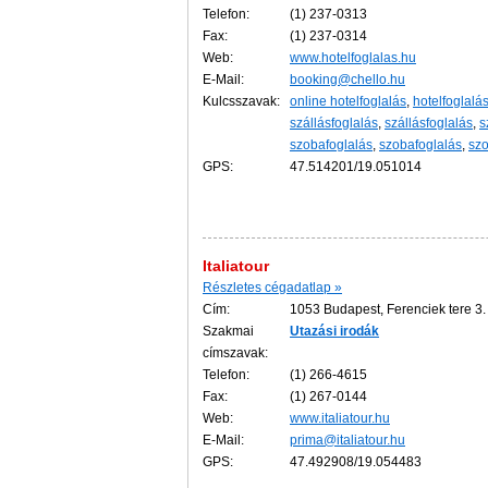
Telefon:
(1) 237-0313
Fax:
(1) 237-0314
Web:
www.hotelfoglalas.hu
E-Mail:
booking@chello.hu
Kulcsszavak:
online hotelfoglalás
,
hotelfoglalá
szállásfoglalás
,
szállásfoglalás
,
s
szobafoglalás
,
szobafoglalás
,
szo
GPS:
47.514201/19.051014
Italiatour
Részletes cégadatlap »
Cím:
1053 Budapest, Ferenciek tere 3.
Szakmai
Utazási
irodák
címszavak:
Telefon:
(1) 266-4615
Fax:
(1) 267-0144
Web:
www.italiatour.hu
E-Mail:
prima@italiatour.hu
GPS:
47.492908/19.054483