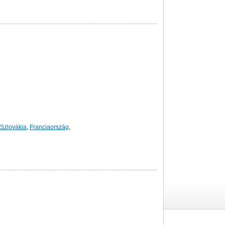
Szlovákia
,
Franciaország
,