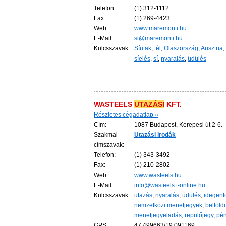
Telefon:
(1) 312-1112
Fax:
(1) 269-4423
Web:
www.maremonti.hu
E-Mail:
si@maremonti.hu
Kulcsszavak:
Síutak
,
tél
,
Olaszország
,
Ausztria
,
síelés
,
sí
,
nyaralás
,
üdülés
WASTEELS
UTAZÁSI
KFT.
Részletes cégadatlap »
Cím:
1087 Budapest, Kerepesi út 2-6.
Szakmai
Utazási
irodák
címszavak:
Telefon:
(1) 343-3492
Fax:
(1) 210-2802
Web:
www.wasteels.hu
E-Mail:
info@wasteels.t-online.hu
Kulcsszavak:
utazás
,
nyaralás
,
üdülés
,
idegenf
nemzetközi menetjegyek
,
belföld
menetjegyeladás
,
repülőjegy
,
pén
GPS:
47.499663/19.091169