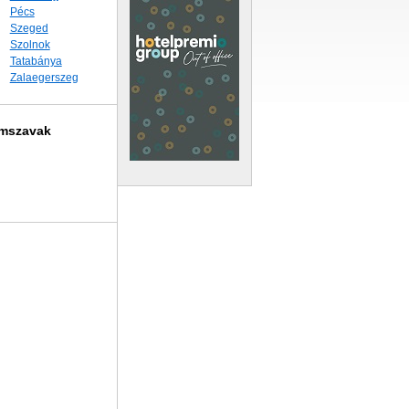
Pécs
Szeged
Szolnok
Tatabánya
Zalaegerszeg
imszavak