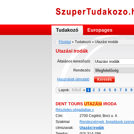
Tudakozó
Europages
Főoldal
» Tudakozó » Utazási irodák
Utazási irodák
Általános keresőszó:
Rendezés:
Használati útmutató
Lapok:
Előző
«
1
2
3
4
5
6
7
8
9
DENT TOURS
UTAZÁSI
IRODA
Részletes cégadatlap »
Cím:
2700 Cegléd, Borz u. 4.
Szakmai
Rendezvények, fogadások szerv
címszavak:
Utazási
irodák
Telefon:
(53) 314-799