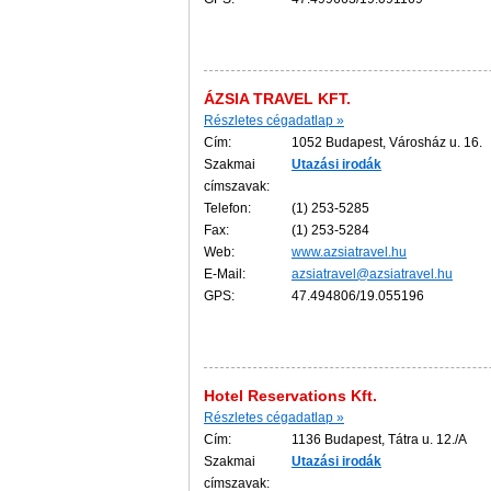
ÁZSIA TRAVEL KFT.
Részletes cégadatlap »
Cím:
1052 Budapest, Városház u. 16.
Szakmai
Utazási
irodák
címszavak:
Telefon:
(1) 253-5285
Fax:
(1) 253-5284
Web:
www.azsiatravel.hu
E-Mail:
azsiatravel@azsiatravel.hu
GPS:
47.494806/19.055196
Hotel Reservations Kft.
Részletes cégadatlap »
Cím:
1136 Budapest, Tátra u. 12./A
Szakmai
Utazási
irodák
címszavak: