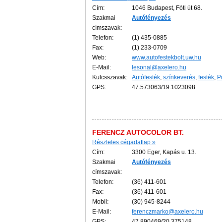
Cím:
1046 Budapest, Fóti út 68.
Szakmai
Autófényezés
címszavak:
Telefon:
(1) 435-0885
Fax:
(1) 233-0709
Web:
www.autofestekbolt.uw.hu
E-Mail:
lesonal@axelero.hu
Kulcsszavak:
Autófesték
,
színkeverés
,
festék
,
P
GPS:
47.573063/19.1023098
FERENCZ AUTOCOLOR BT.
Részletes cégadatlap »
Cím:
3300 Eger, Kapás u. 13.
Szakmai
Autófényezés
címszavak:
Telefon:
(36) 411-601
Fax:
(36) 411-601
Mobil:
(30) 945-8244
E-Mail:
ferenczmarko@axelero.hu
GPS:
47.890469/20.375148