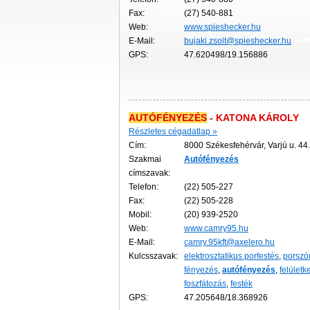
Fax:
(27) 540-881
Web:
www.spieshecker.hu
E-Mail:
bujaki.zsolt@spieshecker.hu
GPS:
47.620498/19.156886
AUTÓFÉNYEZÉS
- KATONA KÁROLY
Részletes cégadatlap »
Cím:
8000 Székesfehérvár, Varjú u. 44.
Szakmai
Autófényezés
címszavak:
Telefon:
(22) 505-227
Fax:
(22) 505-228
Mobil:
(20) 939-2520
Web:
www.camry95.hu
E-Mail:
camry.95kft@axelero.hu
Kulcsszavak:
elektrosztatikus porfestés
,
porszó
fényezés
,
autófényezés
,
felületk
foszfátozás
,
festék
GPS:
47.205648/18.368926