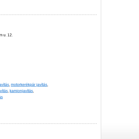
 u. 12.
avítás
,
motorkerékpár javítás
,
vítás
,
kamionjavítás
,
ás