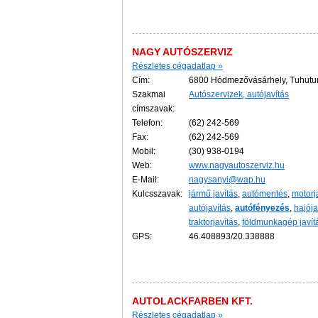
NAGY AUTÓSZERVIZ
Részletes cégadatlap »
Cím:
6800 Hódmezővásárhely, Tuhutum
Szakmai
Autószervizek, autójavítás
címszavak:
Telefon:
(62) 242-569
Fax:
(62) 242-569
Mobil:
(30) 938-0194
Web:
www.nagyautoszerviz.hu
E-Mail:
nagysanyi@wap.hu
Kulcsszavak:
jármű javítás
,
autómentés
,
motorj
autójavítás
,
autófényezés
,
hajója
traktorjavítás
,
földmunkagép javít
GPS:
46.408893/20.338888
AUTOLACKFARBEN KFT.
Részletes cégadatlap »