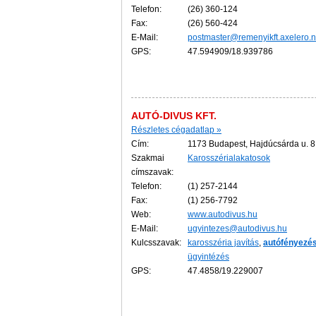
Telefon:
(26) 360-124
Fax:
(26) 560-424
E-Mail:
postmaster@remenyikft.axelero.n
GPS:
47.594909/18.939786
AUTÓ-DIVUS KFT.
Részletes cégadatlap »
Cím:
1173 Budapest, Hajdúcsárda u. 8
Szakmai
Karosszérialakatosok
címszavak:
Telefon:
(1) 257-2144
Fax:
(1) 256-7792
Web:
www.autodivus.hu
E-Mail:
ugyintezes@autodivus.hu
Kulcsszavak:
karosszéria javítás
,
autófényezé
ügyintézés
GPS:
47.4858/19.229007