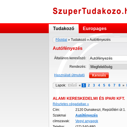
Tudakozó
Europages
Főoldal
» Tudakozó » Autófényezés
Autófényezés
Általános keresőszó:
Rendezés:
Használati útmutató
Lapok:
Előző
«
1
2
3
4
5
6
7
8
»
ALAMI KERESKEDELMI ÉS IPARI KFT.
Részletes cégadatlap »
Cím:
2120 Dunakeszi, Repülőtéri út 1.
Szakmai
Autófényezés
címszavak:
Vegyi anyagok
Telefon:
(27) 540-880