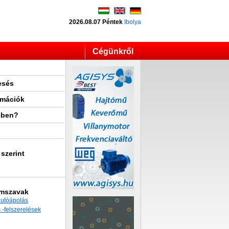
2026.08.07 Péntek
Ibolya
Cégünkről
esés
rmációk
lben?
 szerint
imszavak
autóápolás
 -felszerelések