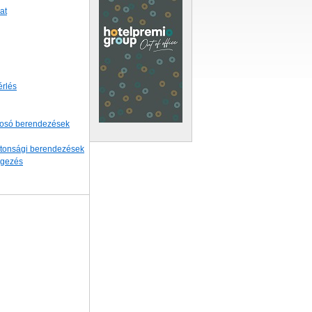
at
érlés
osó berendezések
iztonsági berendezések
egezés