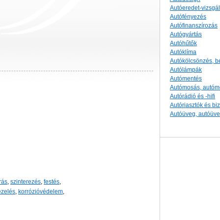
Autóeredet-vizsgál
Autófényezés
Autófinanszírozás
Autógyártás
Autóhűtők
Autóklíma
Autókölcsönzés, b
Autólámpák
Autómentés
Autómosás, autóm
Autórádió és -hifi
Autóriasztók és b
Autóüveg, autóüv
rás
,
szinterezés
,
festés
,
ezelés
,
korrózióvédelem
,