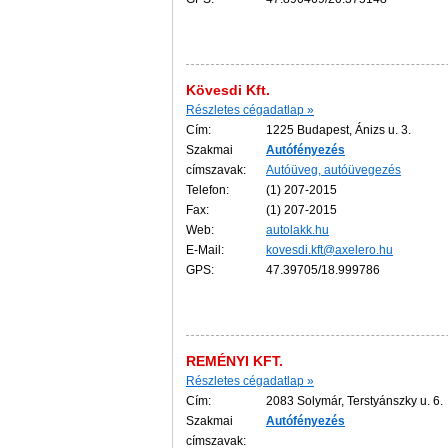
Kövesdi Kft.
Részletes cégadatlap »
Cím:
1225 Budapest, Ánizs u. 3.
Szakmai
Autófényezés
címszavak:
Autóüveg, autóüvegezés
Telefon:
(1) 207-2015
Fax:
(1) 207-2015
Web:
autolakk.hu
E-Mail:
kovesdi.kft@axelero.hu
GPS:
47.39705/18.999786
REMÉNYI KFT.
Részletes cégadatlap »
Cím:
2083 Solymár, Terstyánszky u. 6.
Szakmai
Autófényezés
címszavak: