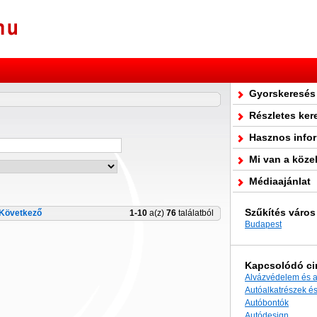
Gyorskeresés
Részletes ker
Hasznos info
Mi van a köze
Médiaajánlat
Szűkítés város
Következő
1-10
a(z)
76
találatból
Budapest
Kapcsolódó c
Alvázvédelem és 
Autóalkatrészek és
Autóbontók
Autódesign