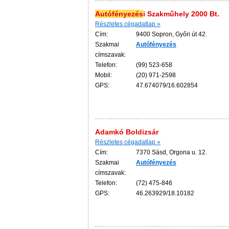
Autófényezés
i Szakműhely 2000 Bt.
Részletes cégadatlap »
Cím:
9400 Sopron, Győri út 42.
Szakmai
Autófényezés
címszavak:
Telefon:
(99) 523-658
Mobil:
(20) 971-2598
GPS:
47.674079/16.602854
Adamkó Boldizsár
Részletes cégadatlap »
Cím:
7370 Sásd, Orgona u. 12.
Szakmai
Autófényezés
címszavak:
Telefon:
(72) 475-846
GPS:
46.263929/18.10182