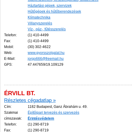
Háztartási gépek, szervizek
Hűtőgépek és hűtőberendezések
Klímatechnika
Villanyszerelés
Víz-, gáz-, fűtésszerelés
Telefon:
(1) 410-4499
Fax:
(1) 410-4499
Mobil:
(30) 302-4622
Web:
www.gyorsszolgalat.hu
E-Mail:
jorgo666@freemail.hu
GPS:
47.447659/19.109129
ÉRVILL BT.
Részletes cégadatlap »
Cím:
1182 Budapest, Ganz Ábrahám u. 49.
Szakmai
Építőipari tervezés és szervezés
címszavak:
Érintésvédelem
Telefon:
(1) 290-8719
Fax:
(1) 290-8719