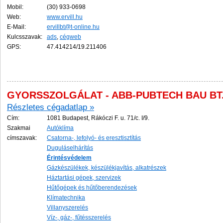
Mobil:
(30) 933-0698
Web:
www.ervill.hu
E-Mail:
ervillbt@t-online.hu
Kulcsszavak:
ads
,
cégweb
GPS:
47.414214/19.211406
GYORSSZOLGÁLAT - ABB-PUBTECH BAU BT
Részletes cégadatlap »
Cím:
1081 Budapest, Rákóczi F. u. 71/c. I/9.
Szakmai
Autóklíma
címszavak:
Csatorna-, lefolyó- és eresztisztítás
Duguláselhárítás
Érintésvédelem
Gázkészülékek, készülékjavítás, alkatrészek
Háztartási gépek, szervizek
Hűtőgépek és hűtőberendezések
Klímatechnika
Villanyszerelés
Víz-, gáz-, fűtésszerelés