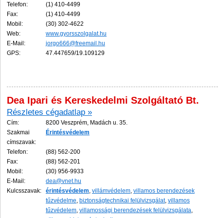
Telefon:
(1) 410-4499
Fax:
(1) 410-4499
Mobil:
(30) 302-4622
Web:
www.gyorsszolgalat.hu
E-Mail:
jorgo666@freemail.hu
GPS:
47.447659/19.109129
Dea Ipari és Kereskedelmi Szolgáltató Bt.
Részletes cégadatlap »
Cím:
8200 Veszprém, Madách u. 35.
Szakmai
Érintésvédelem
címszavak:
Telefon:
(88) 562-200
Fax:
(88) 562-201
Mobil:
(30) 956-9933
E-Mail:
dea@vnet.hu
Kulcsszavak:
érintésvédelem
,
villámvédelem
,
villamos berendezések
tűzvédelme
,
biztonságtechnikai felülvizsgálat
,
villamos
tűzvédelem
,
villamossági berendezések felülvizsgálata
,