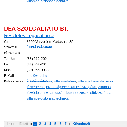
villamos-biztonságtechnika
DEA SZOLGÁLTATÓ BT.
Részletes cégadatlap »
Cím:
8200 Veszprém, Madách u. 35.
Szakmai
Érintésvédelem
címszavak:
Telefon:
(88) 562-200
Fax:
(88) 562-201
Mobil:
(30) 956-9933
E-Mail:
dea@vnet.hu
Kulcsszavak:
érintésvédelem
,
villámvédelem
,
villamos berendezések
tűzvédelme
,
biztonságtechnikai felülvizsgálat
,
villamos
tűzvédelem
,
villamossági berendezések felülvizsgálata
,
villamos-biztonságtechnika
Lapok:
Előző
«
1
2
3
4
5
6
7
»
Következő