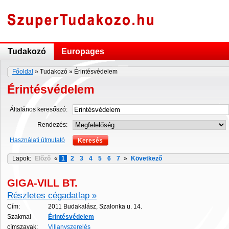
Tudakozó
Europages
Főoldal
» Tudakozó » Érintésvédelem
Érintésvédelem
Általános keresőszó:
Rendezés:
Használati útmutató
Lapok:
Előző
«
1
2
3
4
5
6
7
»
Következő
GIGA-VILL BT.
Részletes cégadatlap »
Cím:
2011 Budakalász, Szalonka u. 14.
Szakmai
Érintésvédelem
címszavak:
Villanyszerelés