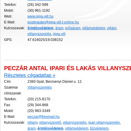
Telefon:
(26) 342-589
Mobil:
(30) 961-1192
Web:
www.giga-vill.hu
E-Mail:
postmaster@giga-vill.t-online.hu
Kulcsszavak:
érintésvédelem
,
áram
,
erősáram
,
villámvédelem
,
villám
,
villanyszerelés
,
giga-vill
GPS:
47.616025/19.038152
PECZÁR ANTAL IPARI ÉS LAKÁS VILLANYS
Részletes cégadatlap »
Cím:
2360 Gyál, Berzsenyi Dániel u. 12.
Szakmai
Villanyszerelés
címszavak:
Telefon:
(20) 215-8170
Fax:
(29) 344-868
Mobil:
(20) 983-3349
E-Mail:
peczar@freemail.hu
Kulcsszavak:
villany
,
villanyszerelő
,
villanyszerelés
,
ipari villanyszerelés
,
áram
,
érintésvédelem
,
villámvédelem
,
tűzvédelem
,