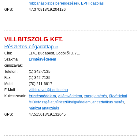
robbanásbiztos berendezések
,
EPH igazolás
GPS:
47.370818/19.204126
VILLBITSZOLG KFT.
Részletes cégadatlap »
Cím:
1141 Budapest, Gödöllői u. 71.
Szakmai
Érintésvédelem
címszavak:
Telefon:
(1) 342-7135
Fax:
(1) 342-7135
Mobil:
(70) 211-6617
E-Mail:
villbit.ravai@t-online.hu
Kulcsszavak:
érintésvédelem
,
villámvédelem
,
energiamérés
,
tűzvédelmi
felületvizsgálat
,
túlfeszültségvédelem
,
antisztatikus mérés
,
hálózat analizálás
GPS:
47.515018/19.132645