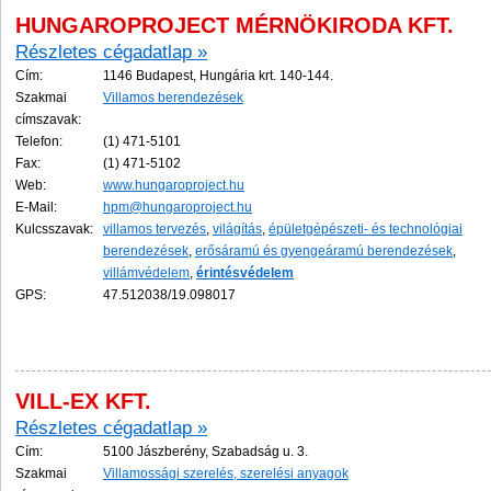
HUNGAROPROJECT MÉRNÖKIRODA KFT.
Részletes cégadatlap »
Cím:
1146 Budapest, Hungária krt. 140-144.
Szakmai
Villamos berendezések
címszavak:
Telefon:
(1) 471-5101
Fax:
(1) 471-5102
Web:
www.hungaroproject.hu
E-Mail:
hpm@hungaroproject.hu
Kulcsszavak:
villamos tervezés
,
világítás
,
épületgépészeti- és technológiai
berendezések
,
erősáramú és gyengeáramú berendezések
,
villámvédelem
,
érintésvédelem
GPS:
47.512038/19.098017
VILL-EX KFT.
Részletes cégadatlap »
Cím:
5100 Jászberény, Szabadság u. 3.
Szakmai
Villamossági szerelés, szerelési anyagok