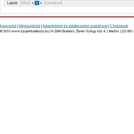
Lapok:
Előző
«
1
»
Következő
Kapcsolat
|
Médiaajánlat
|
Adatvédelmi és adatkezelési szabályzat
|
Címszavak