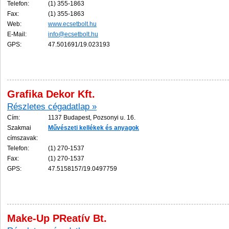
Telefon:
(1) 355-1863
Fax:
(1) 355-1863
Web:
www.ecsetbolt.hu
E-Mail:
info@ecsetbolt.hu
GPS:
47.501691/19.023193
Grafika Dekor Kft.
Részletes cégadatlap »
Cím:
1137 Budapest, Pozsonyi u. 16.
Szakmai
Műv
és
zeti
kellékek
és
anyagok
címszavak:
Telefon:
(1) 270-1537
Fax:
(1) 270-1537
GPS:
47.5158157/19.0497759
Make-Up PReatív Bt.