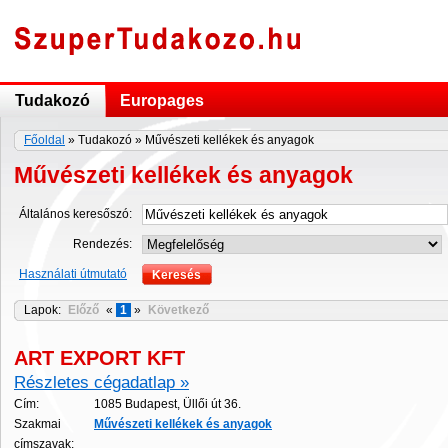
Tudakozó
Europages
Főoldal
» Tudakozó » Művészeti kellékek és anyagok
Művészeti kellékek és anyagok
Általános keresőszó:
Rendezés:
Használati útmutató
Lapok:
Előző
«
1
»
Következő
ART EXPORT KFT
Részletes cégadatlap »
Cím:
1085 Budapest, Üllői út 36.
Szakmai
Műv
és
zeti
kellékek
és
anyagok
címszavak: