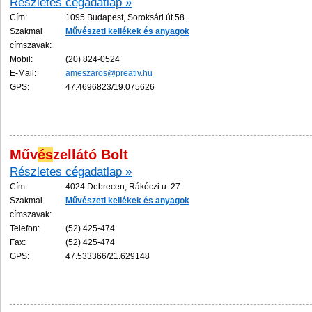
Részletes cégadatlap »
Cím:
1095 Budapest, Soroksári út 58.
Szakmai
Műv
és
zeti
kellékek
és
anyagok
címszavak:
Mobil:
(20) 824-0524
E-Mail:
ameszaros@preativ.hu
GPS:
47.4696823/19.075626
Műv
és
zellátó Bolt
Részletes cégadatlap »
Cím:
4024 Debrecen, Rákóczi u. 27.
Szakmai
Műv
és
zeti
kellékek
és
anyagok
címszavak:
Telefon:
(52) 425-474
Fax:
(52) 425-474
GPS:
47.533366/21.629148