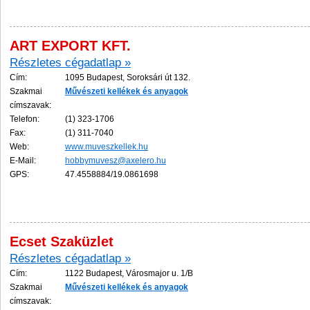
ART EXPORT KFT.
Részletes cégadatlap »
Cím:
1095 Budapest, Soroksári út 132.
Szakmai
Műv
és
zeti
kellékek
és
anyagok
címszavak:
Telefon:
(1) 323-1706
Fax:
(1) 311-7040
Web:
www.muveszkellek.hu
E-Mail:
hobbymuvesz@axelero.hu
GPS:
47.4558884/19.0861698
Ecset Szaküzlet
Részletes cégadatlap »
Cím:
1122 Budapest, Városmajor u. 1/B
Szakmai
Műv
és
zeti
kellékek
és
anyagok
címszavak: