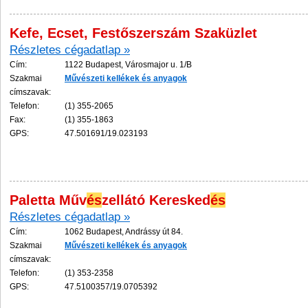
Kefe, Ecset, Festőszerszám Szaküzlet
Részletes cégadatlap »
Cím:
1122 Budapest, Városmajor u. 1/B
Szakmai
Műv
és
zeti
kellékek
és
anyagok
címszavak:
Telefon:
(1) 355-2065
Fax:
(1) 355-1863
GPS:
47.501691/19.023193
Paletta Műv
és
zellátó Keresked
és
Részletes cégadatlap »
Cím:
1062 Budapest, Andrássy út 84.
Szakmai
Műv
és
zeti
kellékek
és
anyagok
címszavak:
Telefon:
(1) 353-2358
GPS:
47.5100357/19.0705392