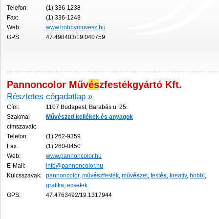
Telefon:
(1) 336-1238
Fax:
(1) 336-1243
Web:
www.hobbymuvesz.hu
GPS:
47.498403/19.040759
Pannoncolor Műv
és
zfestékgyártó Kft.
Részletes cégadatlap »
Cím:
1107 Budapest, Barabás u. 25.
Szakmai
Műv
és
zeti
kellékek
és
anyagok
címszavak:
Telefon:
(1) 262-9359
Fax:
(1) 260-0450
Web:
www.pannoncolor.hu
E-Mail:
info@pannoncolor.hu
Kulcsszavak:
pannoncolor
,
műv
és
zfesték
,
műv
és
zet
,
fest
és
,
kreatív
,
hobbi
,
grafika
,
ecsetek
GPS:
47.4763492/19.1317944