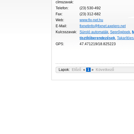
címszavak:
Telefon:
(23) 530-492
Fax:
(23) 312-682
Web:
www.fix-net.hu
E-Mail:
fixnetinfo@fixnet.axelero.net
Kulcsszavak:
Súroló automaták
,
Seprőgépek
,
tisztítóberendezések
,
Takarítóe
GPS:
47.471219/18.825223
Lapok:
Előző
«
1
»
Következő