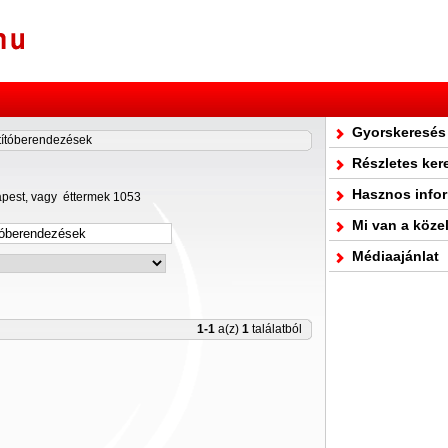
Gyorskeresés
ítóberendezések
Részletes ker
Hasznos info
apest, vagy éttermek 1053
Mi van a köze
Médiaajánlat
1-1
a(z)
1
találatból