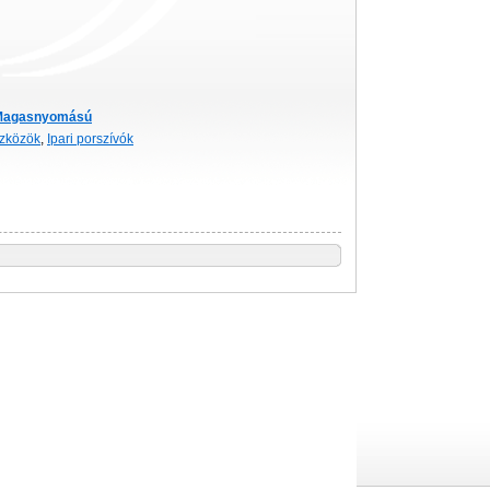
Magasnyomású
szközök
,
Ipari porszívók