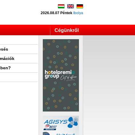
2026.08.07 Péntek
Ibolya
Cégünkről
esés
rmációk
lben?