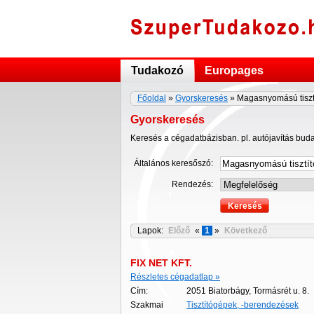
Tudakozó
Europages
Főoldal
»
Gyorskeresés
» Magasnyomású tiszt
Gyorskeresés
Keresés a cégadatbázisban. pl. autójavítás bud
Általános keresőszó:
Rendezés:
Lapok:
Előző
«
1
»
Következő
FIX NET KFT.
Részletes cégadatlap »
Cím:
2051 Biatorbágy, Tormásrét u. 8.
Szakmai
Tisztítógépek, -berendezések