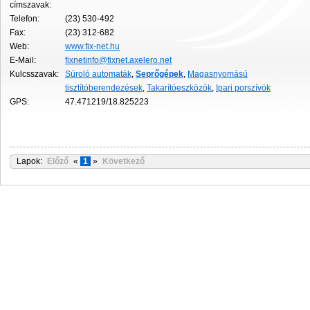
címszavak:
Telefon:
(23) 530-492
Fax:
(23) 312-682
Web:
www.fix-net.hu
E-Mail:
fixnetinfo@fixnet.axelero.net
Kulcsszavak:
Súroló automaták
,
Seprőgépek
,
Magasnyomású
tisztítóberendezések
,
Takarítóeszközök
,
Ipari porszívók
GPS:
47.471219/18.825223
Lapok:
Előző
«
1
»
Következő