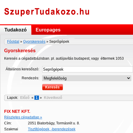
Tudakozó
Europages
Főoldal
»
Gyorskeresés
» Seprőgépek
Gyorskeresés
Keresés a cégadatbázisban. pl. autójavítás budapest, vagy éttermek 1053
Általános keresőszó:
Rendezés:
Lapok:
Előző
«
1
»
Következő
FIX NET KFT.
Részletes cégadatlap »
Cím:
2051 Biatorbágy, Tormásrét u. 8.
Szakmai
Tisztítógépek, -berendezések