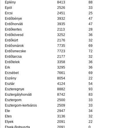
Eplény
8413
88
Epöl
2526
33
Ercsi
2451
25
Erdőbénye
3932
47
Erdőhorváti
3935
47
Erdőkertes
2113
28
Erdőkövesd
3252
36
Erdőkürt
2176
32
Erdősmárok
7735
69
Erdősmecske
7723
72
Erdőtarcsa
2177
32
Erdőtelek
3358
36
Erk
3295
36
Erzsébet
7661
69
Eszény
8054
22
Esztár
4124
54
Eszteregnye
8882
93
Esztergályhorváti
8742
83
Esztergom
2500
33
Esztergom-kertváros
2509
33
Ete
2947
34
Etes
3136
32
Etyek
2091
22
Etyek-Botpuszta
2091
0