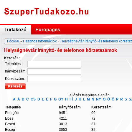
Tudakozó
Europages
Főoldal
»
Hasznos információk
»
Helységnévtár irányító- és telefonos körzet
Helységnévtár irányító- és telefonos körzetszámok
Keresés:
Település:
Irányítószám:
Körzetszám:
Tallózás település alapján
A
Á
B
C
CS
D
E
É
F
G
GY
H
I
Í
J
K
L
M
N
NY
O
Ó
Ö
P
R
S
S
Település
Irányítószám
Körzetszám
Ebergőc
9451
99
Ebes
4211
72
Ecséd
3013
37
Ecseg
3053
32