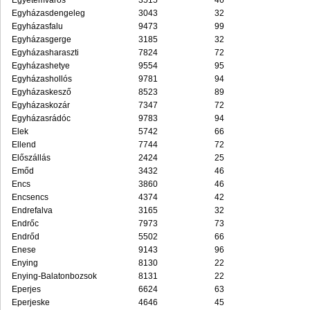
Egyetemváros
3515
46
Egyházasdengeleg
3043
32
Egyházasfalu
9473
99
Egyházasgerge
3185
32
Egyházasharaszti
7824
72
Egyházashetye
9554
95
Egyházashollós
9781
94
Egyházaskesző
8523
89
Egyházaskozár
7347
72
Egyházasrádóc
9783
94
Elek
5742
66
Ellend
7744
72
Előszállás
2424
25
Emőd
3432
46
Encs
3860
46
Encsencs
4374
42
Endrefalva
3165
32
Endrőc
7973
73
Endrőd
5502
66
Enese
9143
96
Enying
8130
22
Enying-Balatonbozsok
8131
22
Eperjes
6624
63
Eperjeske
4646
45