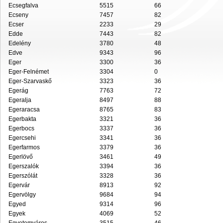
Ecsegfalva
5515
66
Ecseny
7457
82
Ecser
2233
29
Edde
7443
82
Edelény
3780
48
Edve
9343
96
Eger
3300
36
Eger-Felnémet
3304
0
Eger-Szarvaskő
3323
36
Egerág
7763
72
Egeralja
8497
88
Egeraracsa
8765
83
Egerbakta
3321
36
Egerbocs
3337
36
Egercsehi
3341
36
Egerfarmos
3379
36
Egerlövő
3461
49
Egerszalók
3394
36
Egerszólát
3328
36
Egervár
8913
92
Egervölgy
9684
94
Egyed
9314
96
Egyek
4069
52