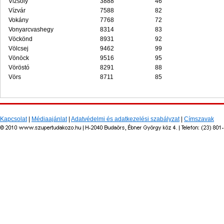
Vizsoly
3888
46
Vízvár
7588
82
Vokány
7768
72
Vonyarcvashegy
8314
83
Vöckönd
8931
92
Völcsej
9462
99
Vönöck
9516
95
Vöröstó
8291
88
Vörs
8711
85
Kapcsolat
|
Médiaajánlat
|
Adatvédelmi és adatkezelési szabályzat
|
Címszavak