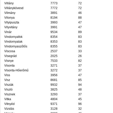
Villány
7773
72
Villánykövesd
7772
72
Vilmány
3891
46
Vilonya
8194
88
Vilyipuszta
3993
47
Vilyvitány
3991
47
Vinár
9534
89
Vindornyafok
8354
83
Vindornyalak
8353
83
Vindornyaszőlős
8355
83
Viscosa
2537
33
Visegrád
2025
26
Visnye
7533
82
Visonta
3271
37
Visonta-Hőerőmű
3272
37
Viss
3956
47
Visz
8681
85
Viszák
9932
94
Viszló
3825
48
Visznek
3293
37
Vitka
4804
45
Vitnyéd
9371
96
Vizslás
3128
32