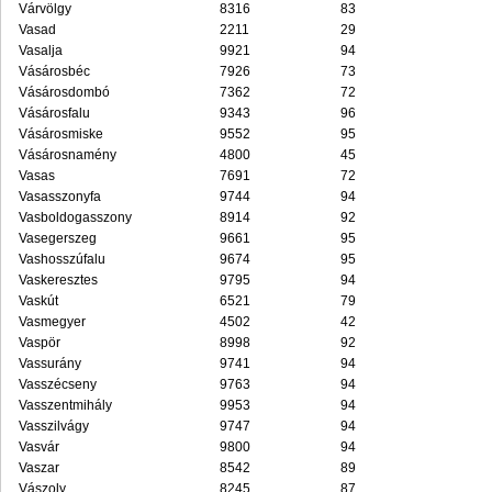
Várvölgy
8316
83
Vasad
2211
29
Vasalja
9921
94
Vásárosbéc
7926
73
Vásárosdombó
7362
72
Vásárosfalu
9343
96
Vásárosmiske
9552
95
Vásárosnamény
4800
45
Vasas
7691
72
Vasasszonyfa
9744
94
Vasboldogasszony
8914
92
Vasegerszeg
9661
95
Vashosszúfalu
9674
95
Vaskeresztes
9795
94
Vaskút
6521
79
Vasmegyer
4502
42
Vaspör
8998
92
Vassurány
9741
94
Vasszécseny
9763
94
Vasszentmihály
9953
94
Vasszilvágy
9747
94
Vasvár
9800
94
Vaszar
8542
89
Vászoly
8245
87