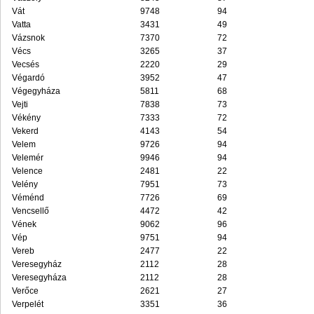
Vát
9748
94
Vatta
3431
49
Vázsnok
7370
72
Vécs
3265
37
Vecsés
2220
29
Végardó
3952
47
Végegyháza
5811
68
Vejti
7838
73
Vékény
7333
72
Vekerd
4143
54
Velem
9726
94
Velemér
9946
94
Velence
2481
22
Velény
7951
73
Véménd
7726
69
Vencsellő
4472
42
Vének
9062
96
Vép
9751
94
Vereb
2477
22
Veresegyház
2112
28
Veresegyháza
2112
28
Verőce
2621
27
Verpelét
3351
36