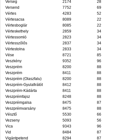
Verseg
2174
28
Versend
7752
69
Vértes
4283
52
Vértesacsa
8089
22
Vértesboglár
8085
22
Vérteskethely
2859
34
Vértessomló
2823
34
Vértesszőlős
2837
34
Vértestolna
2833
34
Vése
8721
85
Veszkény
9352
96
Veszprém
8200
88
Veszprém
8411
88
Veszprém (Olaszfalu)
8200
88
Veszprém-Gyulafirátót
8412
88
Veszprém-Kádárta
8411
88
Veszprémfajsz
8248
88
Veszprémgalsa
8475
87
Veszprémvarsány
8475
88
Vésztő
5530
66
Vezseny
5093
56
Vica
9343
96
Vid
8484
87
Vigántpetend
8294
87