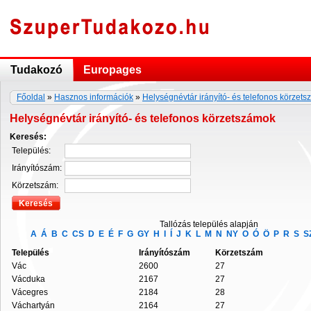
Tudakozó
Europages
Főoldal
»
Hasznos információk
»
Helységnévtár irányító- és telefonos körzet
Helységnévtár irányító- és telefonos körzetszámok
Keresés:
Település:
Irányítószám:
Körzetszám:
Tallózás település alapján
A
Á
B
C
CS
D
E
É
F
G
GY
H
I
Í
J
K
L
M
N
NY
O
Ó
Ö
P
R
S
S
Település
Irányítószám
Körzetszám
Vác
2600
27
Vácduka
2167
27
Vácegres
2184
28
Váchartyán
2164
27