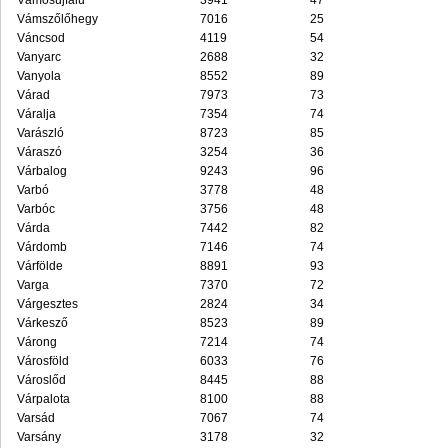
Vámosújfalu
3941
47
Vámszőlőhegy
7016
25
Váncsod
4119
54
Vanyarc
2688
32
Vanyola
8552
89
Várad
7973
73
Váralja
7354
74
Varászló
8723
85
Váraszó
3254
36
Várbalog
9243
96
Varbó
3778
48
Varbóc
3756
48
Várda
7442
82
Várdomb
7146
74
Várfölde
8891
93
Varga
7370
72
Várgesztes
2824
34
Várkesző
8523
89
Várong
7214
74
Városföld
6033
76
Városlőd
8445
88
Várpalota
8100
88
Varsád
7067
74
Varsány
3178
32