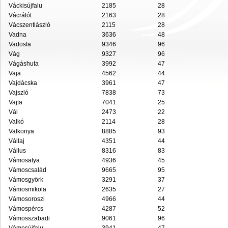
Váckisújfalu
2185
28
Vácrátót
2163
28
Vácszentlászló
2115
28
Vadna
3636
48
Vadosfa
9346
96
Vág
9327
96
Vágáshuta
3992
47
Vaja
4562
44
Vajdácska
3961
47
Vajszló
7838
73
Vajta
7041
25
Vál
2473
22
Valkó
2114
28
Valkonya
8885
93
Vállaj
4351
44
Vállus
8316
83
Vámosatya
4936
45
Vámoscsalád
9665
95
Vámosgyörk
3291
37
Vámosmikola
2635
27
Vámosoroszi
4966
44
Vámospércs
4287
52
Vámosszabadi
9061
96