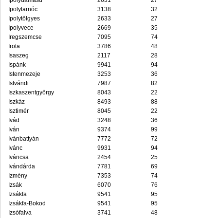
Ipolydamásd
2631
27
Ipolytarnóc
3138
32
Ipolytölgyes
2633
27
Ipolyvece
2669
35
Iregszemcse
7095
74
Irota
3786
48
Isaszeg
2117
28
Ispánk
9941
94
Istenmezeje
3253
36
Istvándi
7987
82
Iszkaszentgyörgy
8043
22
Iszkáz
8493
88
Isztimér
8045
22
Ivád
3248
36
Iván
9374
99
Ivánbattyán
7772
72
Ivánc
9931
94
Iváncsa
2454
25
Ivándárda
7781
69
Izmény
7353
74
Izsák
6070
76
Izsákfa
9541
95
Izsákfa-Bokod
9541
95
Izsófalva
3741
48