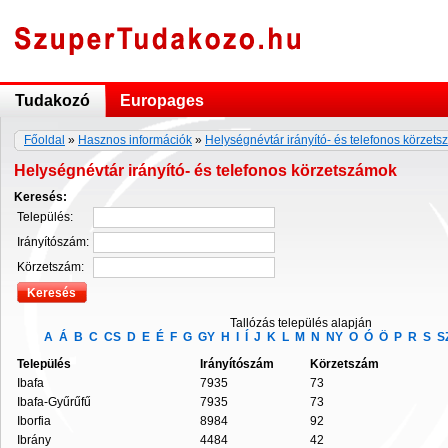
Tudakozó
Europages
Főoldal
»
Hasznos információk
»
Helységnévtár irányító- és telefonos körzet
Helységnévtár irányító- és telefonos körzetszámok
Keresés:
Település:
Irányítószám:
Körzetszám:
Tallózás település alapján
A
Á
B
C
CS
D
E
É
F
G
GY
H
I
Í
J
K
L
M
N
NY
O
Ó
Ö
P
R
S
S
Település
Irányítószám
Körzetszám
Ibafa
7935
73
Ibafa-Gyűrűfű
7935
73
Iborfia
8984
92
Ibrány
4484
42