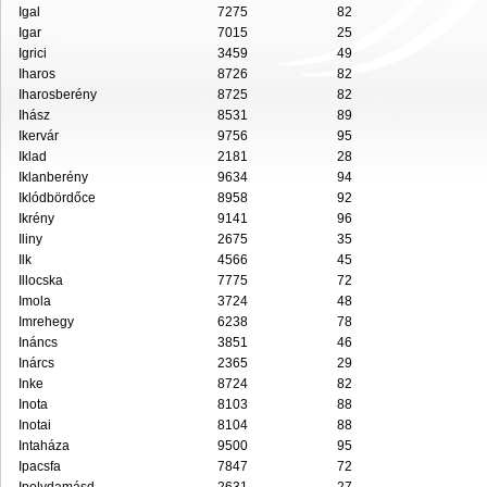
Igal
7275
82
Igar
7015
25
Igrici
3459
49
Iharos
8726
82
Iharosberény
8725
82
Ihász
8531
89
Ikervár
9756
95
Iklad
2181
28
Iklanberény
9634
94
Iklódbördőce
8958
92
Ikrény
9141
96
Iliny
2675
35
Ilk
4566
45
Illocska
7775
72
Imola
3724
48
Imrehegy
6238
78
Ináncs
3851
46
Inárcs
2365
29
Inke
8724
82
Inota
8103
88
Inotai
8104
88
Intaháza
9500
95
Ipacsfa
7847
72