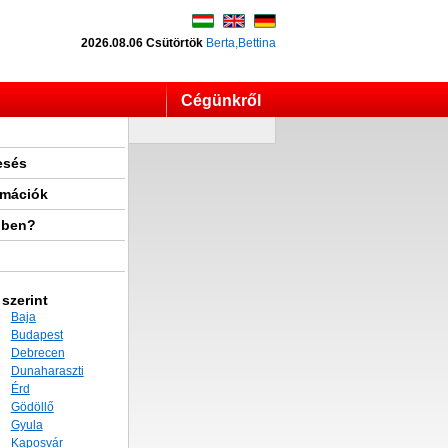
2026.08.06 Csütörtök
Berta,Bettina
Cégünkről
esés
rmációk
lben?
 szerint
Baja
Budapest
Debrecen
Dunaharaszti
Érd
Gödöllő
Gyula
Kaposvár