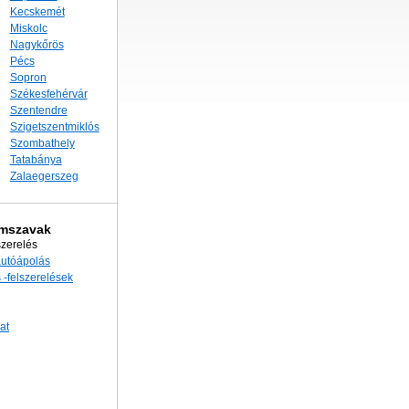
Kecskemét
Miskolc
Nagykőrös
Pécs
Sopron
Székesfehérvár
Szentendre
Szigetszentmiklós
Szombathely
Tatabánya
Zalaegerszeg
imszavak
szerelés
autóápolás
 -felszerelések
at