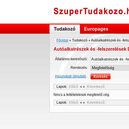
Tudakozó
Europages
Főoldal
» Tudakozó » Autóalkatrészek és -fel
Autóalkatrészek és -felszerelések
Általános keresőszó:
Rendezés:
Használati útmutató
Lapok:
Előző
« »
Következő
Nincs a feltételeknek megfelelő cég.
Lapok:
Előző
« »
Következő