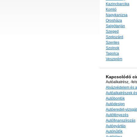
Kazincbarcika
Komló
Nagykanizsa
Orosháza
Salgótarján
Szeged
Szekszárd
Szentes
Szolnok
Tapolca
Veszprém
Kapcsolódó c
Autóalkatrész, -fel
Alvázvédelem és 
Autóalkatrészek és
Autóbontók
Autódesign
Autóeredet-vizsgál
Autófényezés
Autófinanszírozás
Autógyártás
Autóhűtők