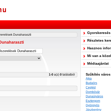
Gyorskeresés
szerelések Dunaharaszti
Részletes ker
 Dunaharaszti
Hasznos info
Mi van a köze
Médiaajánlat
Szűkítés város
1-0
a(z)
0
találatból
Ajka
Budaörs
Cegléd
Dombóvár
Dunaújváros
Esztergom
Gyöngyös
Jászberény