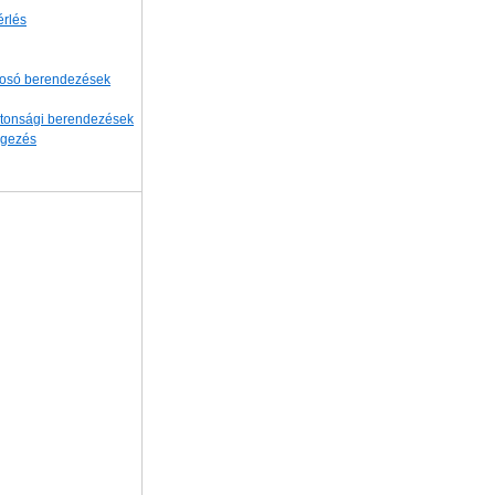
érlés
osó berendezések
iztonsági berendezések
egezés