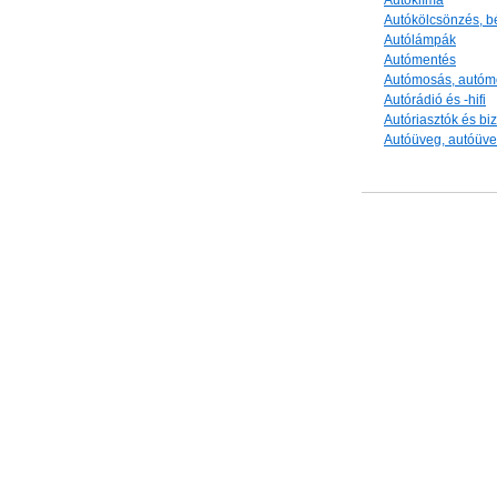
Autóklíma
Autókölcsönzés, b
Autólámpák
Autómentés
Autómosás, autóm
Autórádió és -hifi
Autóriasztók és b
Autóüveg, autóüv