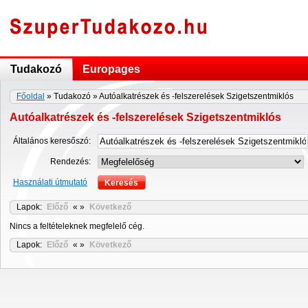
Tudakozó
Europages
Főoldal
» Tudakozó » Autóalkatrészek és -felszerelések Szigetszentmiklós
Autóalkatrészek és -felszerelések Szigetszentmiklós
Általános keresőszó:
Rendezés:
Használati útmutató
Lapok:
Előző
« »
Következő
Nincs a feltételeknek megfelelő cég.
Lapok:
Előző
« »
Következő