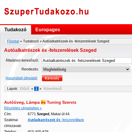
Tudakozó
Europages
Főoldal
» Tudakozó » Autóalkatrészek és -felszerelések Szeged
Autóalkatrészek és -felszerelések Szeged
Általános keresőszó:
Rendezés:
Használati útmutató
Lapok:
Előző
«
1
»
Következő
Autóüveg, Lámpa
és
Tuning Szerviz
Részletes cégadatlap »
Cím:
6771
Szeged
, Makai út 44.
Szakmai
Autóalkatr
és
zek
és
-felszerel
és
ek
címszavak:
Telefon:
(62) 405-876