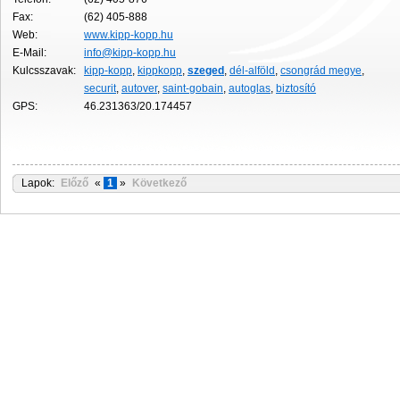
Fax:
(62) 405-888
Web:
www.kipp-kopp.hu
E-Mail:
info@kipp-kopp.hu
Kulcsszavak:
kipp-kopp
,
kippkopp
,
szeged
,
dél-alföld
,
csongrád megye
,
securit
,
autover
,
saint-gobain
,
autoglas
,
biztosító
GPS:
46.231363/20.174457
Lapok:
Előző
«
1
»
Következő