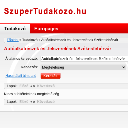
Tudakozó
Europages
Főoldal
» Tudakozó » Autóalkatrészek és -felszerelések Székesfehérvár
Autóalkatrészek és -felszerelések Székesfehérvár
Általános keresőszó:
Rendezés:
Használati útmutató
Lapok:
Előző
« »
Következő
Nincs a feltételeknek megfelelő cég.
Lapok:
Előző
« »
Következő