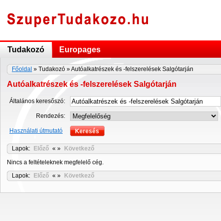
Tudakozó
Europages
Főoldal
» Tudakozó » Autóalkatrészek és -felszerelések Salgótarján
Autóalkatrészek és -felszerelések Salgótarján
Általános keresőszó:
Rendezés:
Használati útmutató
Lapok:
Előző
« »
Következő
Nincs a feltételeknek megfelelő cég.
Lapok:
Előző
« »
Következő